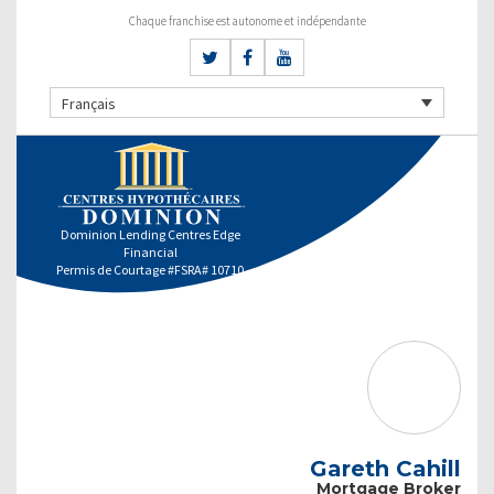
Chaque franchise est autonome et indépendante
Français
Dominion Lending Centres Edge
Financial
Permis de Courtage #FSRA# 10710
Gareth Cahill
Mortgage Broker