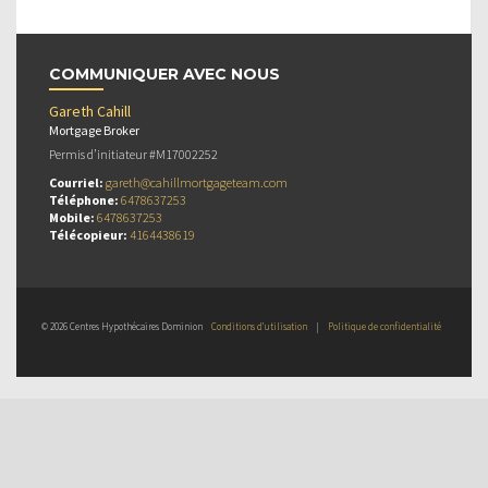
COMMUNIQUER AVEC NOUS
Gareth Cahill
Mortgage Broker
Permis d’initiateur #M17002252
Courriel:
gareth@cahillmortgageteam.com
Téléphone:
6478637253
Mobile:
6478637253
Télécopieur:
4164438619
© 2026 Centres Hypothécaires Dominion
Conditions d’utilisation
|
Politique de confidentialité