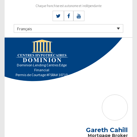
Chaque franchise est autonome et indépendante
Français
Dominion Lending Centres Edge
Financial
Permis de Courtage #FSRA# 10710
Gareth Cahill
Mortgage Broker