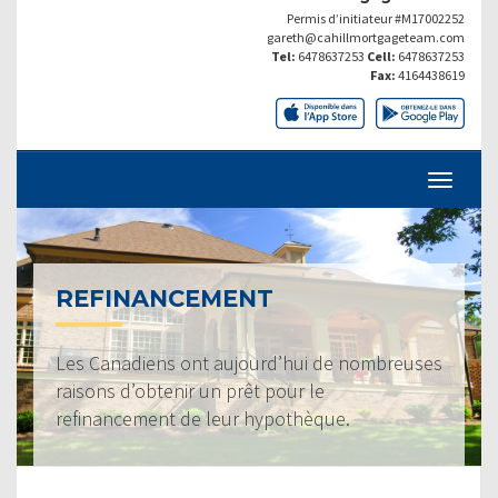
Permis d’initiateur #M17002252
gareth@cahillmortgageteam.com
Tel:
6478637253
Cell:
6478637253
Fax:
4164438619
REFINANCEMENT
Les Canadiens ont aujourd’hui de nombreuses
raisons d’obtenir un prêt pour le
refinancement de leur hypothèque.