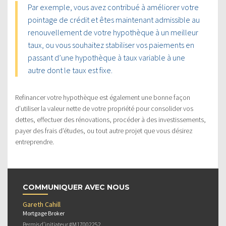
Par exemple, vous avez contribué à améliorer votre
pointage de crédit et êtes maintenant admissible au
renouvellement de votre hypothèque à un meilleur
taux, ou vous souhaitez stabiliser vos paiements en
passant d’une hypothèque à taux variable à une
autre dont le taux est fixe.
Refinancer votre hypothèque est également une bonne façon
d’utiliser la valeur nette de votre propriété pour consolider vos
dettes, effectuer des rénovations, procéder à des investissements,
payer des frais d’études, ou tout autre projet que vous désirez
entreprendre.
COMMUNIQUER AVEC NOUS
Gareth Cahill
Mortgage Broker
Permis d’initiateur #M17002252